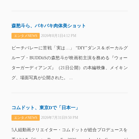
森愁斗ら、バキバキ肉体美ショット
2026年8月1日4:12 PM
エンタメNEWS
ビーチバレーに苦戦「実は…」 “DIY”ダンス＆ボーカルグ
ループ・BUDDiiSの森愁斗が映画初主演を務める『ウォー
ターガーディアンズ』（21日公開）の本編映像、メイキン
グ、場面写真が公開された。 ...
コムドット、東京Dで「日本一」
2026年7月31日9:50 PM
エンタメNEWS
5人組動画クリエイター・コムドットが総合プロデュースを