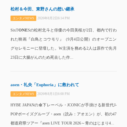
松村＆今田、東野さんの想い継承
2026年8月2日6:14 PM
エンタメNEWS
ONE
SixT
Sの松村北斗と俳優の今田美桜が2日、都内で行わ
れた映画『白鳥とコウモリ』（9月4日公開）のオープニン
グセレモニーに登壇した。W主演を務める2人は原作で先月
23日に大腸がんのため死去した作...
aoen・礼央「Euphoria」に救われて
2026年8月1日6:00 PM
エンタメNEWS
HYBE JAPANの傘下レーベル・JCONICが手掛ける新世代J-
POPボーイズグループ・aoen（読み：アオエン）が、初の47
都道府県ツアー『aoen LIVE TOUR 2026～青のはじまり4...