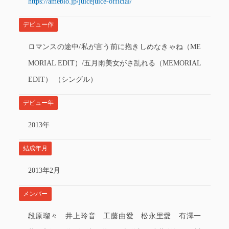
https://ameblo.jp/juicejuice-official/
デビュー作
ロマンスの途中/私が言う前に抱きしめなきゃね（ME
MORIAL EDIT）/五月雨美女がさ乱れる（MEMORIAL
EDIT） （シングル）
デビュー年
2013年
結成年月
2013年2月
メンバー
段原瑠々 井上玲音 工藤由愛 松永里愛 有澤一