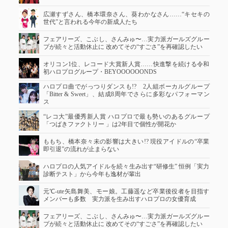
広瀬すずさん、橋本環奈さん、葵わかなさん……“キセキの
世代”と言われる今年の新成人たち
フェアリーズ、こぶし、さんみゅ〜…実力派ガールズグルー
プが続々と活動休止に 改めてその“すごさ”を再確認したい
オリコン1位、レコード大賞新人賞……快進撃を続ける令和
初ハロプログループ・BEYOOOOOONDS
ハロプロ曲でがっつりダンスも!? 2人組ボーカルグループ
「Bitter & Sweet」、結成8周年でさらに多彩なパフォーマン
ス
“レコ大”最優秀新人賞 ハロプロで最も勢いのあるグループ
「つばきファクトリー 」は2年目で個性が開花か
ももち、橋本奈々未の影響は大きい!? 現役アイドルの“卒業
即引退”の流れが止まらない
ハロプロの人気アイドルを続々生み出す“研修生” 恒例「実力
診断テスト」から今年も逸材が輩出
元℃-ute矢島舞美、モー娘。工藤遥など卒業後役者を目指す
メンバーも多数 実力派を生み出すハロプロの女優育成
フェアリーズ、こぶし、さんみゅ〜…実力派ガールズグルー
プが続々と活動休止に 改めてその“すごさ”を再確認したい