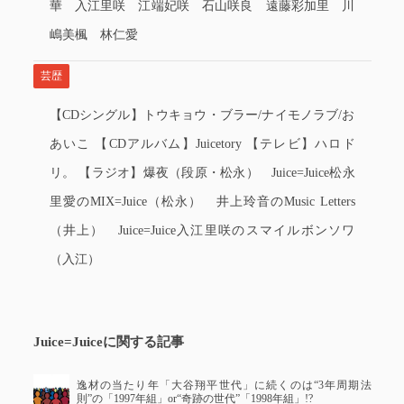
華 入江里咲 江端妃咲 石山咲良 遠藤彩加里 川
嶋美楓 林仁愛
芸歴
【CDシングル】トウキョウ・ブラー/ナイモノラブ/お
あいこ 【CDアルバム】Juicetory 【テレビ】ハロド
リ。 【ラジオ】爆夜（段原・松永） Juice=Juice松永
里愛のMIX=Juice（松永） 井上玲音のMusic Letters
（井上） Juice=Juice入江里咲のスマイルボンソワ
（入江）
Juice=Juiceに関する記事
逸材の当たり年「大谷翔平世代」に続くのは“3年周期法
則”の「1997年組」or“奇跡の世代”「1998年組」!?