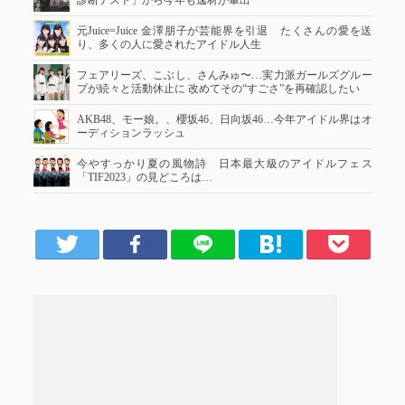
元Juice=Juice 金澤朋子が芸能界を引退 たくさんの愛を送
り、多くの人に愛されたアイドル人生
フェアリーズ、こぶし、さんみゅ〜…実力派ガールズグルー
プが続々と活動休止に 改めてその“すごさ”を再確認したい
AKB48、モー娘。、櫻坂46、日向坂46…今年アイドル界はオ
ーディションラッシュ
今やすっかり夏の風物詩 日本最大級のアイドルフェス
「TIF2023」の見どころは…
er
Facebook
LINE
はてブ
Pocket