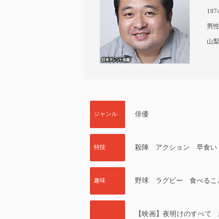
19
男
山
ジャンル
俳優
特技
殺陣 アクション 早食い
趣味
野球 ラグビー 食べるこ
【映画】夜明けのすべて 