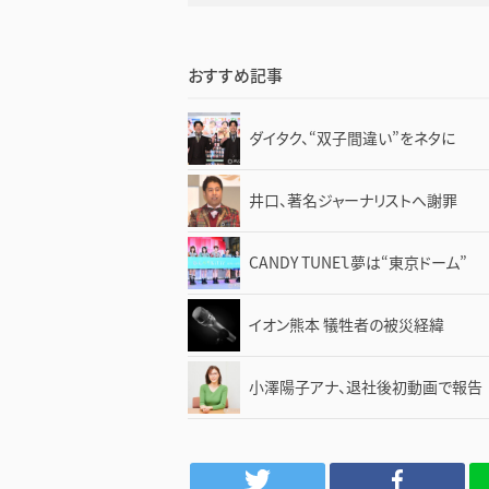
おすすめ記事
ダイタク、“双子間違い”をネタに
井口、著名ジャーナリストへ謝罪
CANDY TUNEｌ夢は“東京ドーム”
イオン熊本 犠牲者の被災経緯
小澤陽子アナ、退社後初動画で報告
Twitter
Facebook
LINE
は