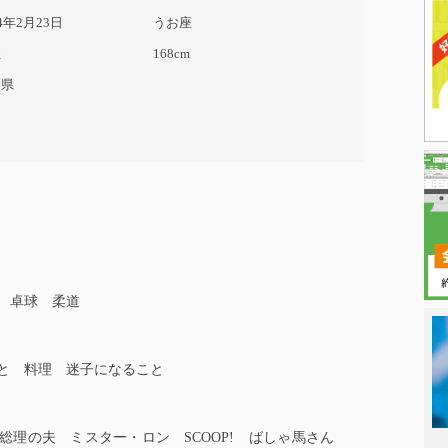
74年2月23日
うお座
性
168cm
梨県
 卓球 柔道
と 料理 迷子になること
日本タレント
総理の夫 ミスター・ロン SCOOP! ばしゃ馬さん