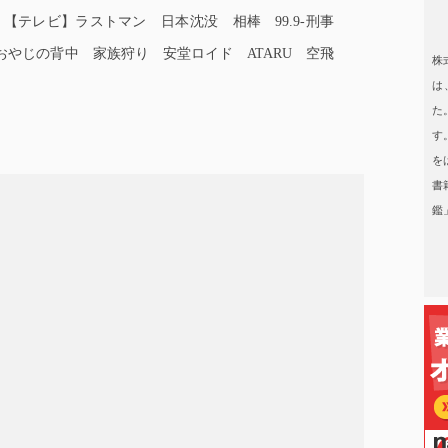
【テレビ】ラストマン 日本沈没 相棒 99.9-刑事
日本タレント名鑑
おやじの背中 家族狩り 安堂ロイド ATARU 空飛
株
は
た
す
を
書
鑑