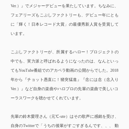
Ver.）』でメジャーデビューを果たしています。ちなみに、
フェアリーズもこぶしファクトリーも、デビュー年にとも
に「輝く！日本レコード大賞」の最優秀新人賞を受賞して
います。
こぶしファクトリーが、所属するハロー！プロジェクトの
中でも、実力派と呼ばれるようになったのは、なんといっ
てもYouTube番組でのアカペラ動画の公開からでした。2018
年から『チョット愚直に！猪突猛進』『念には念（念入り
Ver.）』など自身の楽曲やハロプロの先輩の楽曲で美しいコ
ーラスワークを聴かせてくれています。
先輩の鈴木愛理さん（元℃-ute）はその歌声に感銘を受け、
自身のTwitterで「うちの後輩がすごすぎるんです、、、 動