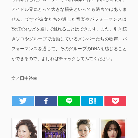
アイドル界にとって大きな損失といっても過言ではありま
せん。ですが彼女たちの遺した音楽やパフォーマンスは
YouTubeなどを通して触れることはできます。また、引き続
きソロやグループで活動しているメンバーたちの歌声、パ
フォーマンスを通じて、そのグループのDNAを感じること
ができるので、よければチェックしてみてください。
文／田中裕幸
er
Facebook
LINE
はてブ
Pocket
ce
HARUKA
鈴木 愛理