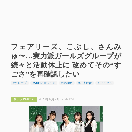
フェアリーズ、こぶし、さんみ
ゅ〜…実力派ガールズグループが
続々と活動休止に 改めてその“す
ごさ”を再確認したい
#グループ
#SUPER☆GiRLS
#Rockets
#井上玲音
#HARUKA
2020年6月23日2:56 PM
タレメREPORT