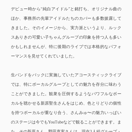
デビュー時から“純白アイドル”と銘打ち、オリジナル曲の
ほか、事務所の先輩アイドルたちのカバーも多数披露して
きました。そのイメージから、実力派というより、ルック
スありきの可愛い子ちゃんグループの印象を持つ人も多い
かもしれませんが、特に後期のライブでは本格的なパフォ
ーマンスを見せてくれていました。
生バンドをバックに実施していたアコースティックライブ
では、特にボーカルグループとしての魅力を存分に味わう
ことができました。観衆を圧倒するようなパワフルなボー
カルを聴かせる新原聖生さんをはじめ、色とりどりの個性
を持つボーカルが重なり合う、さんみゅ〜の魅力いっぱい
のステージは今でもYouTubeなどで観ることができます。ま
た、その新原さん、野田真実さんは、現在3人組グループ・