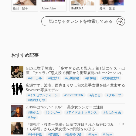
松田 聖子
Juice=Juice
HARUKA
鈴木 愛理
気になるタレントを検索してみる
おすすめ記事
GENIC増子敦貴、「多すぎる恋と殺人」第1話にゲスト出
演 “チャラい”恋人役で初回から衝撃展開のキーパーソンに
#ボーカル
#龍太郎
#石川雷蔵
#青柳翔
#大谷健太郎
広瀬すず、波瑠、西内まりや…旬の若手女優を続々輩出する
Seventeen専属モデル
#ミスセブンティーン
#SEVENTEEN
#高まる
#グループ
#西内まりや
2019年は“notアイドル” 美少女シンガーに注目
#美少女
#シンガー
#アイドルネッサンス
#らしからぬ
#nbsp
『警視庁・捜査一課長』出演で注目された新谷ゆづみ 「さ
くら学院」から人気女優への階段をのぼる
#小手伸也
#雰囲気
#新谷ゆづみ
#ldquo
#rdquo