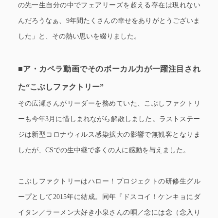
の先一生自分の中でフェアリーズを超える存在は現れない
んだろうなぁ、9年間たくさんの幸せをありがとうございま
した」と、その熱い思いを綴りました。
■ア・カペラ動画でそのボーカル力が一躍注目され
た“こぶしファクトリー”
その広瀬さんがリーダーを務めていた、こぶしファクトリ
ーも今年3月に惜しまれながら解散しました。ラストステー
ジは新型コロナウィルス感染拡大の影響で無観客となりま
したが、CSでの生中継で多くの人に感動を与えました。
こぶしファクトリーはハロー！プロジェクトの研修生グル
ープとして2015年に結成。同年『ドスコイ！ケンキョにダ
イタン／ラーメン大好き小泉さんの唄／念には念（念入り