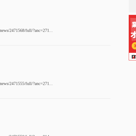
/news/2471568/full/?anc=271...
/news/2471555/full/?anc=271...