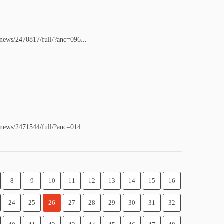
/news/2470817/full/?anc=096...
/news/2471544/full/?anc=014...
8
9
10
11
12
13
14
15
16
24
25
26
27
28
29
30
31
32