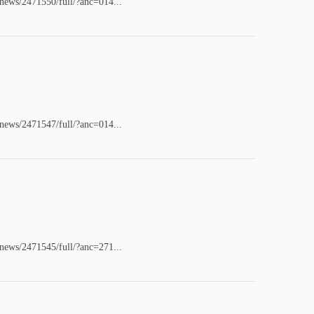
/news/2471550/full/?anc=014...
/news/2471547/full/?anc=014...
/news/2471545/full/?anc=271...