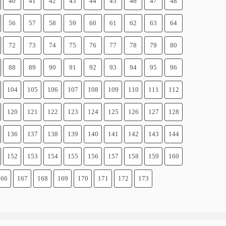
40
41
42
43
44
45
46
47
48
56
57
58
59
60
61
62
63
64
72
73
74
75
76
77
78
79
80
88
89
90
91
92
93
94
95
96
104
105
106
107
108
109
110
111
112
120
121
122
123
124
125
126
127
128
136
137
138
139
140
141
142
143
144
152
153
154
155
156
157
158
159
160
166
167
168
169
170
171
172
173