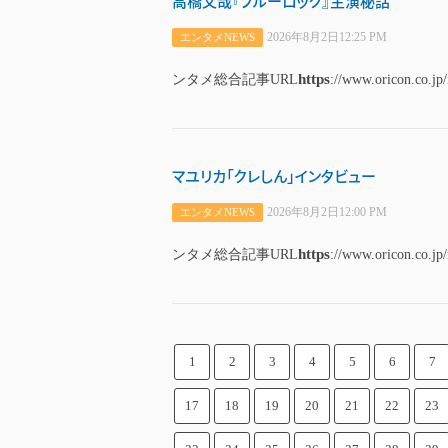
高橋文哉『ブルーロック』主演秘話
2026年8月2日12:25 PM
エンタメNEWS
https
ンタメ総合記事URL
://www.oricon.co.jp
マユリカ「クレしん」インタビュー
2026年8月2日12:00 PM
エンタメNEWS
https
ンタメ総合記事URL
://www.oricon.co.jp
1
2
3
4
5
6
7
17
18
19
20
21
22
23