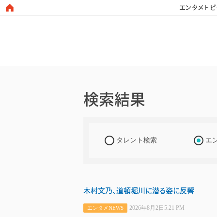
エンタメトピ
日本タレント名鑑
検索結果
タレント検索
エ
木村文乃、道頓堀川に潜る姿に反響
2026年8月2日5:21 PM
エンタメNEWS