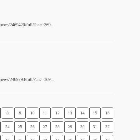
/news/2469420/full/?anc=269...
/news/2469793/full/?anc=309...
8
9
10
11
12
13
14
15
16
24
25
26
27
28
29
30
31
32