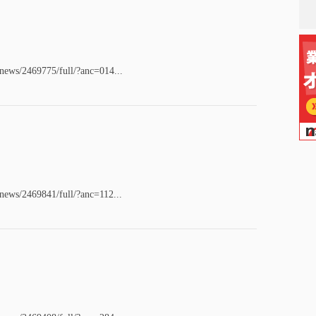
/news/2469775/full/?anc=014...
/news/2469841/full/?anc=112...