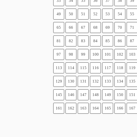
33
34
35
36
37
38
39
49
50
51
52
53
54
55
65
66
67
68
69
70
71
81
82
83
84
85
86
87
97
98
99
100
101
102
103
113
114
115
116
117
118
119
129
130
131
132
133
134
135
145
146
147
148
149
150
151
161
162
163
164
165
166
167