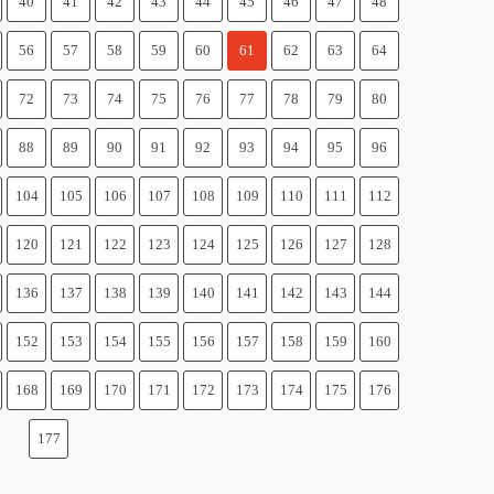
40
41
42
43
44
45
46
47
48
56
57
58
59
60
61
62
63
64
72
73
74
75
76
77
78
79
80
88
89
90
91
92
93
94
95
96
104
105
106
107
108
109
110
111
112
120
121
122
123
124
125
126
127
128
136
137
138
139
140
141
142
143
144
152
153
154
155
156
157
158
159
160
168
169
170
171
172
173
174
175
176
177