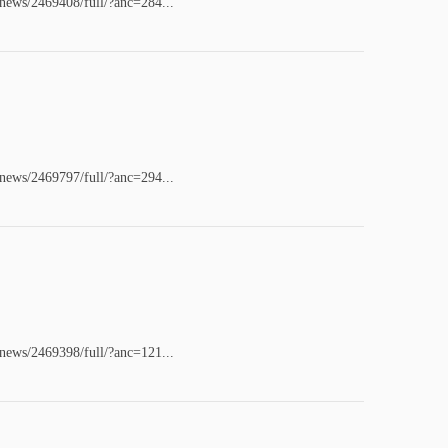
/news/2469408/full/?anc=284...
/news/2469797/full/?anc=294...
/news/2469398/full/?anc=121...