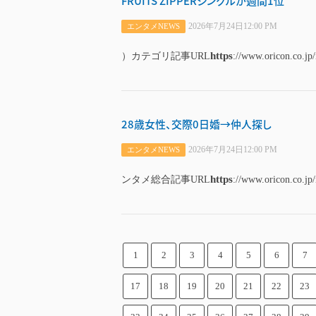
FRUITS ZIPPERシングルが週間1位
2026年7月24日12:00 PM
エンタメNEWS
https
）カテゴリ記事URL
://www.oricon.co.jp
28歳女性、交際0日婚→仲人探し
2026年7月24日12:00 PM
エンタメNEWS
https
ンタメ総合記事URL
://www.oricon.co.jp
1
2
3
4
5
6
7
17
18
19
20
21
22
23