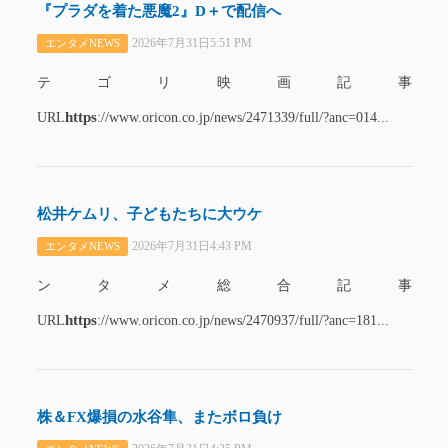
『プラダを着た悪魔2』D＋で配信へ
2026年7月31日5:51 PM
エンタメNEWS
テゴリ映画記事
https
URL
://www.oricon.co.jp/news/2471339/full/?anc=014...
松井ケムリ、子どもたちに大ウケ
2026年7月31日4:43 PM
エンタメNEWS
ンタメ総合記事
https
URL
://www.oricon.co.jp/news/2470937/full/?anc=181...
株＆FX爆損の水谷隼、またボロ負け