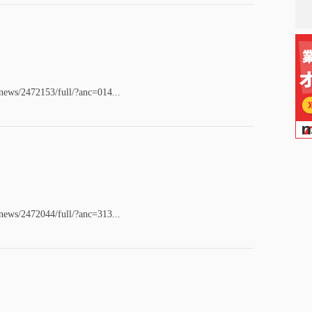
/news/2472153/full/?anc=014...
/news/2472044/full/?anc=313...