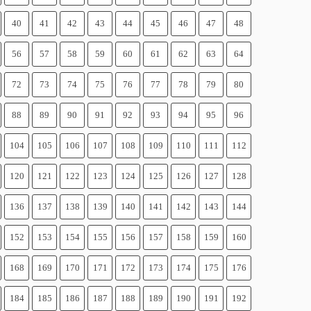
40
41
42
43
44
45
46
47
48
56
57
58
59
60
61
62
63
64
72
73
74
75
76
77
78
79
80
88
89
90
91
92
93
94
95
96
104
105
106
107
108
109
110
111
112
120
121
122
123
124
125
126
127
128
136
137
138
139
140
141
142
143
144
152
153
154
155
156
157
158
159
160
168
169
170
171
172
173
174
175
176
184
185
186
187
188
189
190
191
192