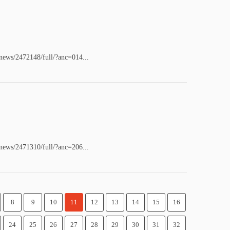
/news/2472148/full/?anc=014...
/news/2471310/full/?anc=206...
8
9
10
11
12
13
14
15
16
24
25
26
27
28
29
30
31
32