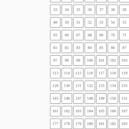
33
34
35
36
37
38
39
49
50
51
52
53
54
55
65
66
67
68
69
70
71
81
82
83
84
85
86
87
97
98
99
100
101
102
103
113
114
115
116
117
118
119
129
130
131
132
133
134
135
145
146
147
148
149
150
151
161
162
163
164
165
166
167
177
178
179
180
181
182
183