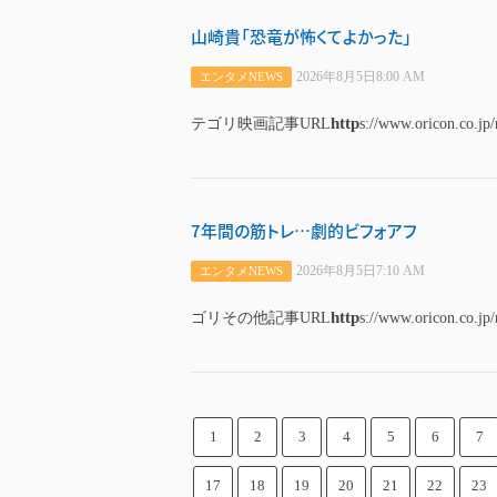
山崎貴「恐竜が怖くてよかった」
2026年8月5日8:00 AM
エンタメNEWS
http
テゴリ映画記事URL
s://www.oricon.co.jp
7年間の筋トレ…劇的ビフォアフ
2026年8月5日7:10 AM
エンタメNEWS
http
ゴリその他記事URL
s://www.oricon.co.jp
1
2
3
4
5
6
7
17
18
19
20
21
22
23