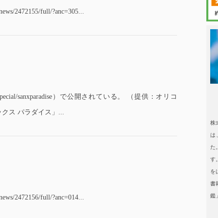
/news/2472155/full/?anc=305...
日本タレント
q.jp/special/sanxparadise）で公開されている。 （提供：オリコ
日本タレント名鑑
ス パラダイス」...
株
は
た
す
を
書
鑑
/news/2472156/full/?anc=014...