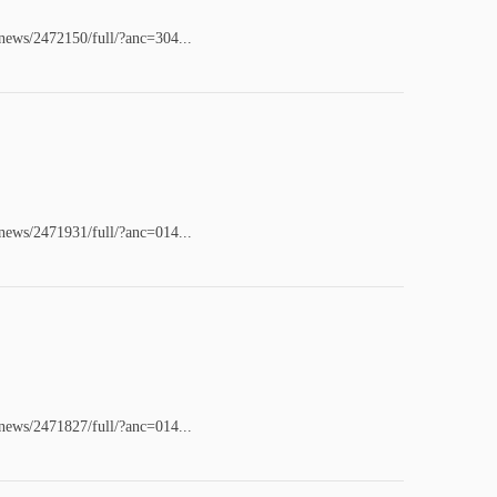
/news/2472150/full/?anc=304...
/news/2471931/full/?anc=014...
/news/2471827/full/?anc=014...