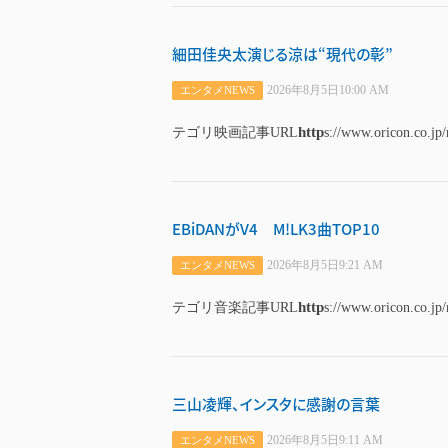
細田佳央太演じる涼は“現代の彰”
2026年8月5日10:00 AM
エンタメNEWS
http
テゴリ映画記事URL
s://www.oricon.co.jp
EBiDANがV4 M!LK3曲TOP10
2026年8月5日9:21 AM
エンタメNEWS
http
テゴリ音楽記事URL
s://www.oricon.co.jp
三山凌輝、インスタに感謝の言葉
2026年8月5日9:11 AM
エンタメNEWS