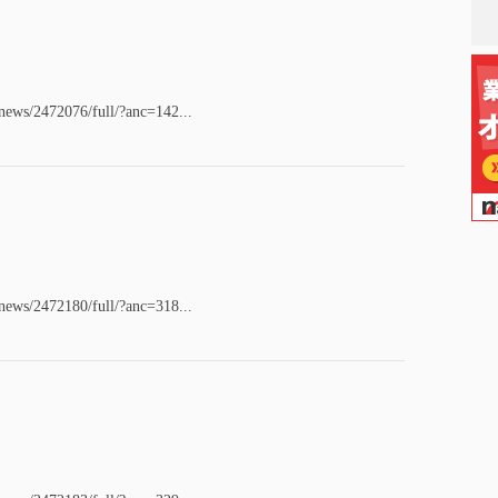
/news/2472076/full/?anc=142...
/news/2472180/full/?anc=318...