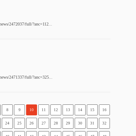
/news/2472037/full/?anc=112...
/news/2471337/full/?anc=325...
8
9
10
11
12
13
14
15
16
24
25
26
27
28
29
30
31
32