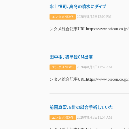
水上恒司、真冬の噴水にダイブ
2026年8月5日12:00 PM
エンタメNEWS
http
ンタメ総合記事URL
s://www.oricon.co.jp
田中樹、初単独CM出演
2026年8月5日11:57 AM
エンタメNEWS
http
ンタメ総合記事URL
s://www.oricon.co.jp
前園真聖、8針の縫合手術していた
2026年8月5日11:54 AM
エンタメNEWS