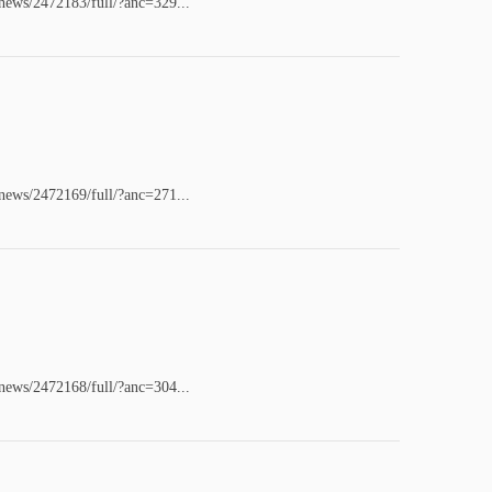
/news/2472183/full/?anc=329...
/news/2472169/full/?anc=271...
/news/2472168/full/?anc=304...