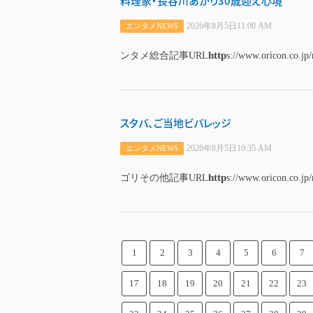
料理家・長谷川あかり30歳迎え心境
2026年8月5日11:00 AM
エンタメNEWS
http
ンタメ総合記事URL
s://www.oricon.co.jp
スタバ、ご当地ビバレッジ
2026年8月5日10:35 AM
エンタメNEWS
http
ゴリその他記事URL
s://www.oricon.co.jp
1
2
3
4
5
6
7
17
18
19
20
21
22
23