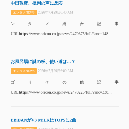
中田敦彦、批判の声に反応
2026年7月29日6:40 AM
エンタメNEWS
ンタメ総合記事
http
URL
s://www.oricon.co.jp/news/2470675/full/?anc=148...
お風呂場に謎の板、使い道は…？
2026年7月29日6:00 AM
エンタメNEWS
ゴリその他記事
http
URL
s://www.oricon.co.jp/news/2470225/full/?anc=338...
EBiDANがV3 M!LKはTOP5に2曲