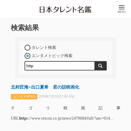
MENU
検索結果
タレント検索
エンタメトピック検索
北村匠海×出口夏希 君の話映画化
2026年7月29日7:00 AM
エンタメNEWS
テゴリ映画記事
http
URL
s://www.oricon.co.jp/news/2470684/full/?anc=014...