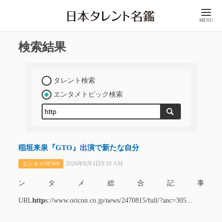
MENU
検索結果
タレント検索
エンタメトピック検索
稲垣来泉『GTO』出演で新たな自分
2026年8月4日9:10 AM
エンタメNEWS
ンタメ総合記事
http
URL
s://www.oricon.co.jp/news/2470815/full/?anc=305...