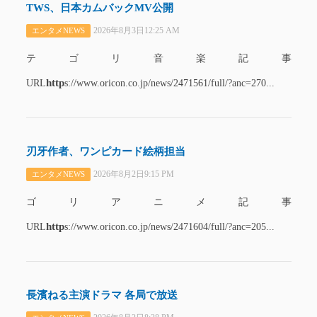
TWS、日本カムバックMV公開
2026年8月3日12:25 AM
エンタメNEWS
テゴリ音楽記事
http
URL
s://www.oricon.co.jp/news/2471561/full/?anc=270...
刃牙作者、ワンピカード絵柄担当
2026年8月2日9:15 PM
エンタメNEWS
ゴリアニメ記事
http
URL
s://www.oricon.co.jp/news/2471604/full/?anc=205...
長濱ねる主演ドラマ 各局で放送